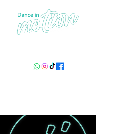
Sede1: carrera 19 No 150 - 21, piso 3
Sede 2: calle 134 # 9 - 68 piso 1
+57 320 233 29 84