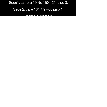
Sede1: carrera 19 No 150 - 21, piso 3.
Sede 2: calle 134 # 9 - 68 piso 1
Bogotá, Colombia
+57 320 233 29 84
©
2010 - 2026
por DANCE IN MOTION