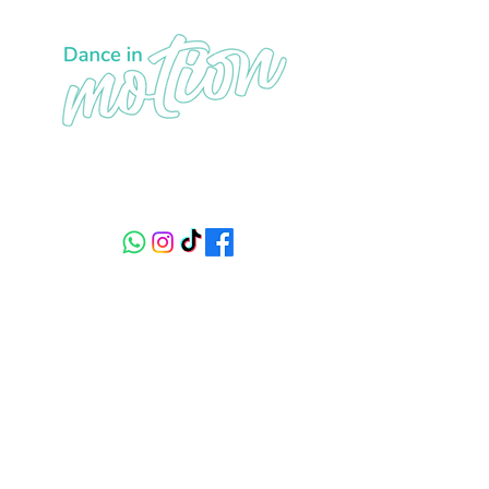
Sede1: carrera 19 No 150 - 21, piso 3
Sede 2: calle 134 # 9 - 68 piso 1
+57 320 233 29 84