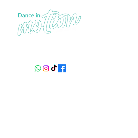
Sede1: carrera 19 No 150 - 21, piso 3
Sede 2: calle 134 # 9 - 68 piso 1
+57 320 233 29 84