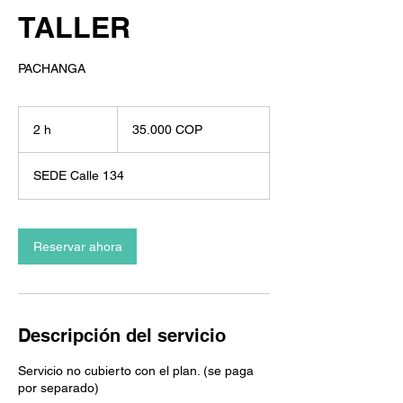
TALLER
PACHANGA
35.000
pesos
2 h
2
35.000 COP
colombianos
h
SEDE Calle 134
Reservar ahora
Descripción del servicio
Servicio no cubierto con el plan. (se paga
por separado)