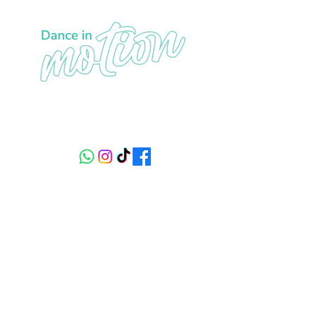
Sede1: carrera 19 No 150 - 21, piso 3
Sede 2: calle 134 # 9 - 68 piso 1
+57 320 233 29 84